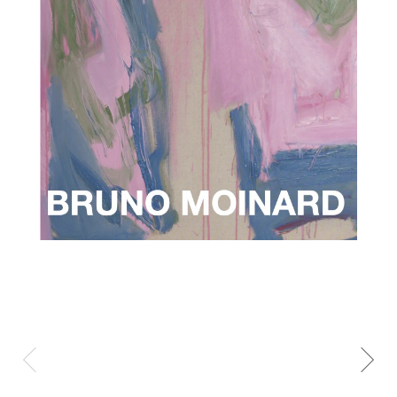
CARNETS DE VOYAGE
EXPOSITIONS
PERSONNELLES
ŒUVRES
IN-SITU
VIDÉOS